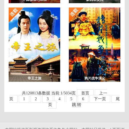
{if-A:0>0}
{endif-A}
{if-A:0>0}
{endif-A}
帝王之旅
鸦片战争演义
共120813条数据 当前:1/5034页
首页
上一
页
1
2
3
4
5
6
下一页
尾
页