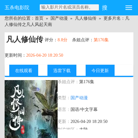
五杀电影院
您所在的位置：
首页
»
国产动漫
»
凡人修仙传
» 更多片名：凡
人修仙传之凡人风起天南
凡人修仙传
评分：
8.8分
杀姐点评：
第176集
更新时间：
2026-04-20 18:20:50
在线观看
迅雷下载
今日更新
杀姐点评：
第176集
主演：
钱文青,杨天翔,杨默,歪歪,谷江山,乔
类型：
国产动漫
诗语
语言：
国语/中文字幕
更新：
2026-04-20 18:20:50
制片地区：
大陆