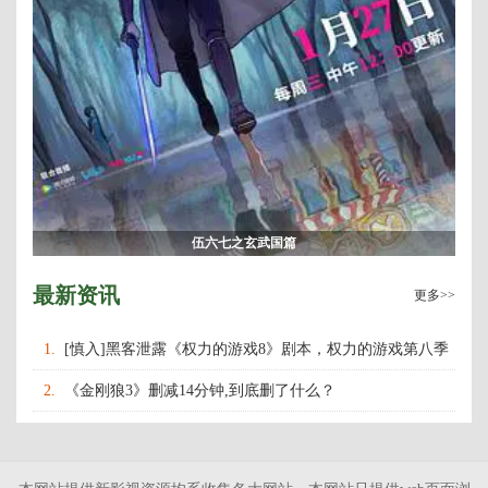
伍六七之玄武国篇
最新资讯
更多>>
1.
[慎入]黑客泄露《权力的游戏8》剧本，权力的游戏第八季
什么时候上映播出？
2.
《金刚狼3》删减14分钟,到底删了什么？