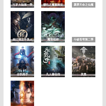
斗罗大陆第一季
哪吒之魔童降世
霹雳天命之仙魔
鏖锋2斩魔录 国
语闽南版
已
完
结/
全
画江湖之不良人
魔道祖师
斗破苍穹第二季
集
3/画江湖之不良
人第三季
全职高手
凡人修仙传
灵笼