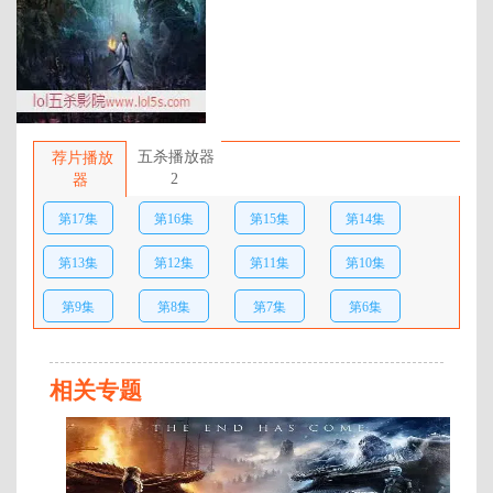
年代：
2020
百度网盘：
加载中
简介：
平凡少年韩立出生贫困，为了让家
人过上更好的生活，自愿前去七玄
五杀播放器
荐片播放
门参加入门考核，最终被墨大夫收
2
器
入门下。 墨大夫一开始对韩立悉心
第17集
第16集
第15集
第14集
培养、传授医术，让韩立对他非常
感激，但随着一同入门的弟子张铁
第13集
第12集
第11集
第10集
失踪，韩立才发现了墨大夫的真面
目。 墨大夫试图夺舍韩立，最终却
第9集
第8集
第7集
第6集
被韩立反杀。通过墨大夫的遗书韩
立得知了一个全新世界：修仙界的
第5集
第4集
第3集
第2集
存在。 在帮助七玄门抵御外敌之
后，韩立离开了七玄门，前去墨大
相关专题
第1集
夫的家中寻找暖阳宝玉解毒，并帮
第
助墨家 …
176
集