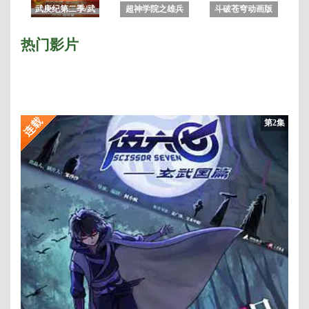
武庚纪第二季/武
超神学院之雄兵
斗破苍穹动画版
庚纪之天启
连
热门影片
第2集