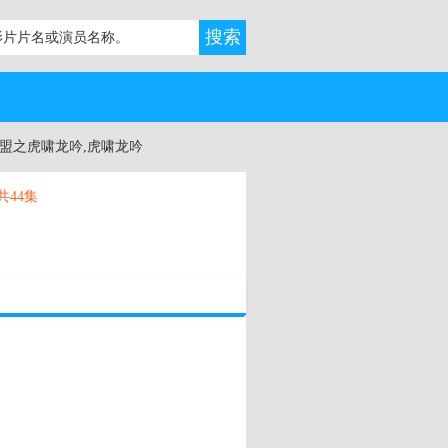
联盟之虎啸龙吟,虎啸龙吟
共44集