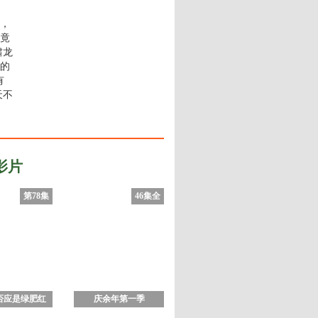
，
竟
啸龙
的
有
天不
影片
第78集
46集全
否应是绿肥红
庆余年第一季
瘦