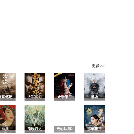
更多>>
盗墓笔记
大军师司
余罪第二
猎场
之沙海
马懿之虎
季全集/余
啸龙吟/军
罪电视剧
师联盟2虎
第2季 未删
啸龙吟
减版
扶摇
鬼吹灯之
无心法师2
那年花开