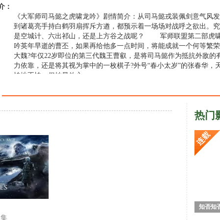
介：
《大军师司马懿之虎啸龙吟》剧情简介：从司马懿戎装佩剑意气风发
到诸葛亮手持白鹤羽扇挥斥方遒，都预示着一场场对战呼之欲出。究
是空城计、六出祁山，还是上方谷之战呢？ 军师联盟第二部虎
吟英年早逝的曹丕，如果再给他多一点时间，将能成就一个何等繁荣
大魏?年仅22岁即位的第三代魏王曹叡，是将司马懿作为抵抗外敌的
力依靠，还是将其视为掌中的一枚棋子?外号“春小太岁”的张春华，
怕地不怕，但她最放心 …
热门
知否知
合集