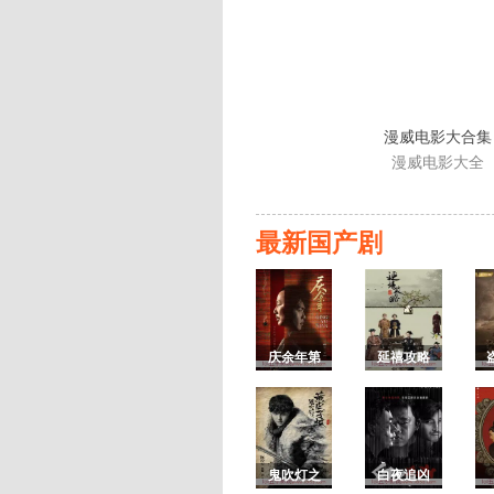
漫威电影大合集
漫威电影大全
最新国产剧
庆余年第
延禧攻略
一季
鬼吹灯之
白夜追凶