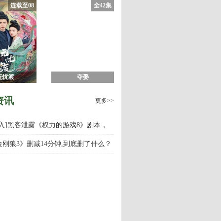
连载至08
全42集
无忧渡
夺娶
资讯
更多>>
慎入]黑客泄露《权力的游戏8》剧本，
游戏第八季什么时候上映播出？
金刚狼3》删减14分钟,到底删了什么？