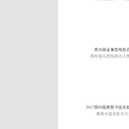
第36届金像奖电影
周冬雨马思纯再次入
2017第89届奥斯卡提
奥斯卡提名影片大