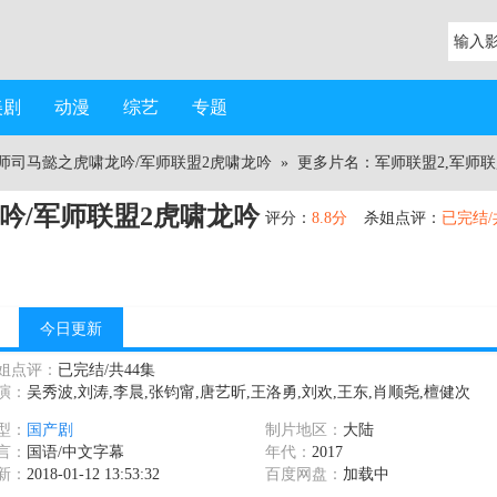
美剧
动漫
综艺
专题
师司马懿之虎啸龙吟/军师联盟2虎啸龙吟
» 更多片名：军师联盟2,军师
吟/军师联盟2虎啸龙吟
评分：
8.8分
杀姐点评：
已完结/
今日更新
姐点评：
已完结/共44集
演：
吴秀波,刘涛,李晨,张钧甯,唐艺昕,王洛勇,刘欢,王东,肖顺尧,檀健次
型：
国产剧
制片地区：
大陆
言：
国语/中文字幕
年代：
2017
新：
2018-01-12 13:53:32
百度网盘：
加载中