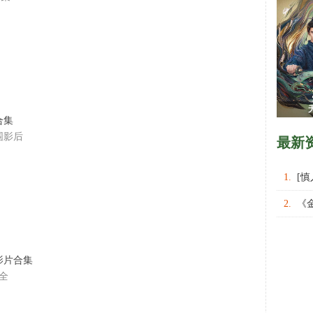
合集
围影后
最新
1.
[
权力的
2.
《
名影片合集
全