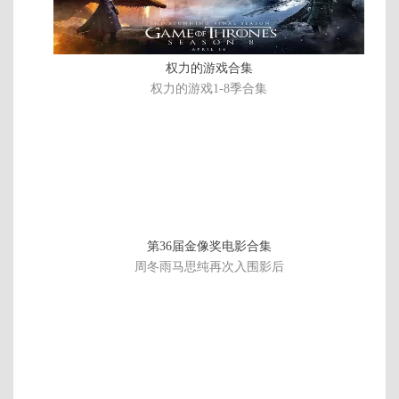
友们和Ta
纯享
第7期上
第7期下
第7期上
特别加更
的脱口秀
纯享
第6期朋
第6期下
第6期下
第6期上
权力的游戏合集
友们和Ta
纯享
第6期上
第5期朋
第5期下
第5期下
权力的游戏1-8季合集
的脱口秀
纯享
友们和Ta
纯享版
第5期上
第5期上
特别加更
再看亿遍
的脱口秀
纯享版
第4期朋
第4期下
第4期下
第4期上
友们和Ta
纯享版
第4期上
第3期朋
第3期下
第3期下
的脱口秀
纯享版
友们和Ta
纯享版
第3期上
第3期上
特别加更
外卡赛
的脱口秀
第36届金像奖电影合集
纯享版
第2期朋
第2期下
第2期下
第2期上
周冬雨马思纯再次入围影后
友们和Ta
纯享版
第2期上
第1期朋
第1期下
第1期下
的脱口秀
纯享版
友们和Ta
纯享版
第1期上
第1期上
脱友集结
再看亿遍
的脱口秀
纯享版
篇
脱友超前
脱友集结
再看亿遍
聚会篇
篇