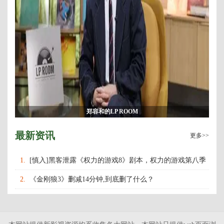
郑容和的LP ROOM
最新资讯
更多>>
1.
[慎入]黑客泄露《权力的游戏8》剧本，权力的游戏第八季
什么时候上映播出？
2.
《金刚狼3》删减14分钟,到底删了什么？