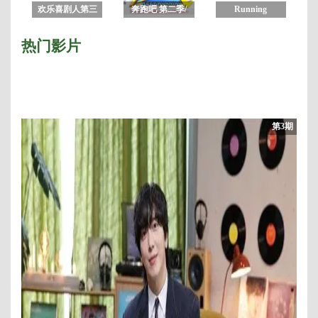
欢乐喜剧人第三
奔跑吧 第二季/
Running
季
奔跑吧兄弟 第六
Man2018
季
热门影片
第3期
8