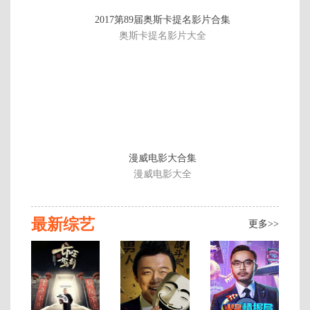
第
2017第89届奥斯卡提名影片合集
202
奥斯卡提名影片大全
期
漫威电影大合集
漫威电影大全
最新综艺
更多>>