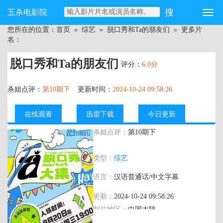
五杀电影院
您所在的位置：
首页
»
综艺
»
脱口秀和Ta的朋友们
» 更多片
名：
脱口秀和Ta的朋友们
评分：
6.0分
杀姐点评：
第10期下
更新时间：
2024-10-24 09:58:26
在线观看
迅雷下载
今日更新
杀姐点评：
第10期下
主演：
张绍刚,张雨绮,大张伟,陈鲁豫,窦文
类型：
综艺
涛,呼兰,徐志胜,何广智,颜怡,颜悦,赵晓卉,
步惊云
语言：
汉语普通话/中文字幕
更新：
2024-10-24 09:58:26
制片地区：
中国大陆