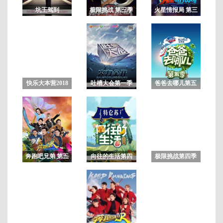
坑王驾到
极限挑战 第三季
火星情报局 第三
季
第
3
期
·
快乐大本营2018
吐槽大会第一季
爸爸去哪儿第五
未删减版
季
奔跑吧兄弟 第五
向往的生活第四
极限挑战第四季
季
季