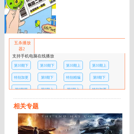
年代：
2024
百度网盘：
加载中
简介：
⼀档专业的脱⼝秀竞演节⽬，51组
优秀的脱口秀演员带着各自的⽣活
五杀播放
经历相聚于此、同台竞技，通过好
器2
笑好玩、自我调侃的段子，消解烦
支持手机电脑在线播放
恼，分享快乐，传递积极的生活态
第10期下
第10期下
第10期上
第10期上
度与喜剧精神。 …
纯享版
纯享版
特别加更
第9期下
特别精编
第9期下
纯享版
第9期朋
第9期上
第9期上
特别加更
友们和Ta
纯享版
第8期朋
第8期下
第8期下
第8期上
相关专题
的脱口秀
友们和Ta
纯享
第8期上
特别加更
特别精编
特别精编
第
的脱口秀
1
纯享
第7期朋
特别精编
特别精编
第7期下
期