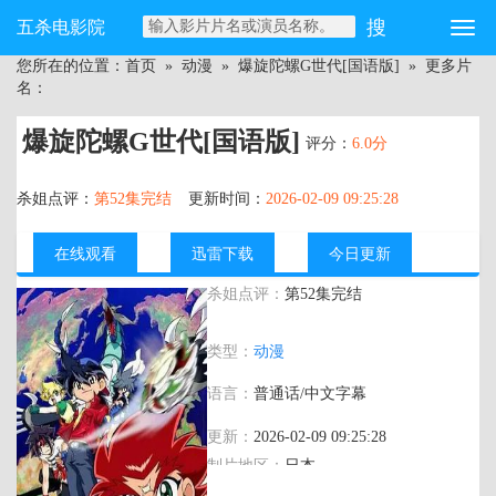
五杀电影院
您所在的位置：
首页
»
动漫
»
爆旋陀螺G世代[国语版]
» 更多片
名：
爆旋陀螺G世代[国语版]
评分：
6.0分
杀姐点评：
第52集完结
更新时间：
2026-02-09 09:25:28
在线观看
迅雷下载
今日更新
杀姐点评：
第52集完结
主演：
熊井统子,桑岛法子,永澤菜教,菊池
类型：
动漫
志穂,浪川大辅
语言：
普通话/中文字幕
更新：
2026-02-09 09:25:28
制片地区：
日本