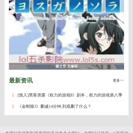
缘之空 无修版
最新资讯
更多>>
1.
[慎入]黑客泄露《权力的游戏8》剧本，权力的游戏第八季
什么时候上映播出？
2.
《金刚狼3》删减14分钟,到底删了什么？