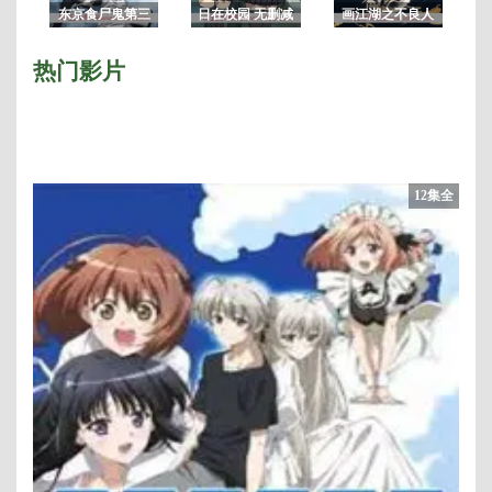
东京食尸鬼第三
日在校园 无删减
画江湖之不良人
季/东京喰种：re
版
3/画江湖之不良
人第三季
热门影片
12集全