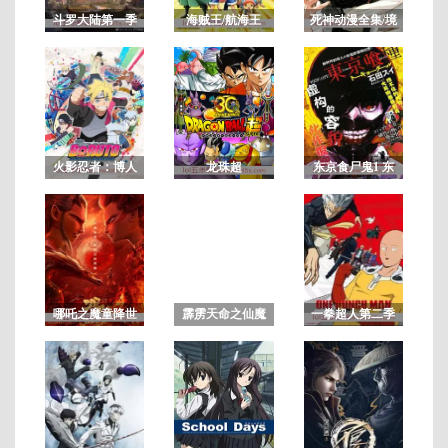
斗罗大陆第一季
海贼王/航海王
死神动漫全集/境
界/BLEACH
全
52
集
火影忍者：博人
龙珠超
东京食尸鬼1 东
6
传之次世代继承
京喰种第一季
者
哪吒之魔童降世
霹雳天命之仙魔
一拳超人第二季
鏖锋2斩魔录 国
语闽南版