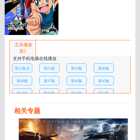
年代：
2003
百度网盘：
加载中
简介：
暂无简介 …
五杀播放
器2
支持手机电脑在线播放
第52集完
第51集
第50集
第49集
结
第48集
第47集
第46集
第45集
第44集
第43集
第42集
第41集
第40集
第39集
第38集
第37集
相关专题
第36集
第35集
第34集
第33集
第
52
第32集
第31集
第30集
第29集
集