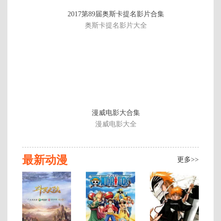
全
2017第89届奥斯卡提名影片合集
52
奥斯卡提名影片大全
集
G
[
版
漫威电影大合集
漫威电影大全
最新动漫
更多>>