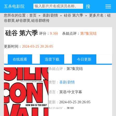
五杀电影院
您所在的位置：
首页
»
喜剧/剧情
»
硅谷 第六季
» 更多片名：硅
谷群英,矽谷群英,硅谷群瞎传
硅谷 第六季
评分：
9.3分
杀姐点评：
第7集完结
更新时间：
2024-03-25 20:26:05
在线观看
迅雷下载
今日更新
杀姐点评：
第7集完结
主演：
托马斯·米德蒂奇,马丁·斯塔尔,库梅
类型：
喜剧/剧情
尔·南贾尼,扎克·伍兹
语言：
英语/中文字幕
更新：
2024-03-25 20:26:05
制片地区：
美国