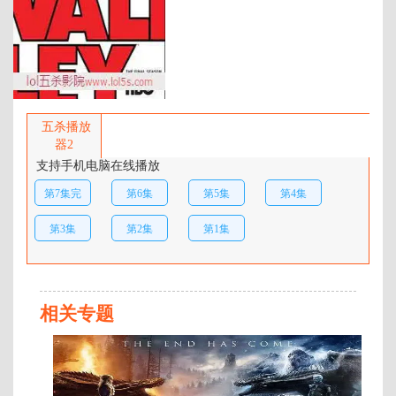
年代：
2019
百度网盘：
加载中
简介：
新一季将继续聚焦当下科技世界的
核心，这些最有可能成功的人，往
五杀播放
往是最不容易“处理”成功的人。托
器2
马斯·米德迪奇、扎克·伍兹、库梅
支持手机电脑在线播放
尔·南贾尼、马丁·斯塔尔、阿曼达·
第7集完
第6集
第5集
第4集
克鲁、欧阳万成、苏珊·克莱尔、马
特·罗斯与乔什·布雷纳均回归出
结
第3集
第2集
第1集
演。“《硅谷》是我们人生与工作
中的高光时刻，”剧集创作人
说，“我们肯定会想念它，但用第
六季来完结还不错。” …
相关专题
已
完
结