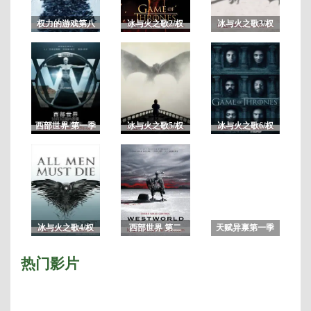
减/
已
权力的游戏第八
冰与火之歌2/权
冰与火之歌3/权
完
季未删减版/冰与
力的游戏第二季
力的游戏第三季
结/
火之歌8
季
共
10
集
西部世界 第一季
冰与火之歌5/权
冰与火之歌6/权
未删减完整版
力的游戏第五季
力的游戏第六季
7
冰与火之歌4/权
西部世界 第二
天赋异禀第一季
力的游戏第四季
季/未删减版完整
版 HBO神剧
热门影片