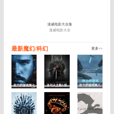
季
漫威电影大合集
漫威电影大全
8
最新魔幻/科幻
更多>>
权力的游戏第七
冰与火之歌1/权
权力的游戏第八
季/冰与火之歌7
力的游戏第一季
季/冰与火之歌8
未
删