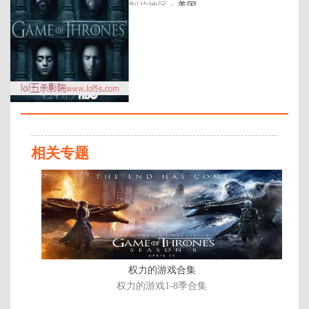
制片地区：
美国
年代：
2016
百度网盘：
加载中
简介：
超烧脑奇幻史诗巨作，各方势力为
夺铁王座展开疯狂残暴的权力之
争，城墙外的神秘生物也蓄势待
相关专题
发。 《权力的游戏》第一季剧情梗
概： 该剧的故事背景是一个虚构的
已
世界，分为两片大陆：位于西面
完
的“日落国度”维斯特洛；位于东面
结/
的类似亚欧大陆。维斯特洛大陆边
共
境处发现远古传说中早已灭绝的生
物开始，危险也渐渐在靠近这里。
6
这片大陆的临冬城主暨北境统领艾
集
德史塔克家族也迎来了老友兼国王
权力的游戏合集
劳勃·拜拉席恩的来访。国王希望艾
权力的游戏1-8季合集
德·史塔 …