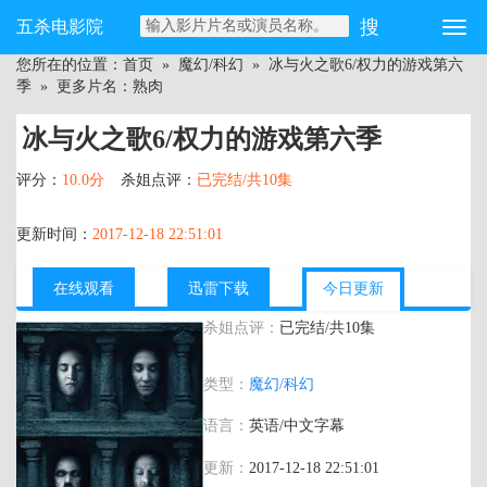
五杀电影院
您所在的位置：
首页
»
魔幻/科幻
»
冰与火之歌6/权力的游戏第六
季
» 更多片名：熟肉
冰与火之歌6/权力的游戏第六季
评分：
10.0分
杀姐点评：
已完结/共10集
更新时间：
2017-12-18 22:51:01
在线观看
迅雷下载
今日更新
杀姐点评：
已完结/共10集
主演：
麦茜·威廉姆斯 艾米莉亚·克拉克 伊
类型：
魔幻/科幻
萨克·亨普斯特德-怀特 斯蒂芬·迪兰 彼特·
丁克拉奇 权利的游戏
语言：
英语/中文字幕
更新：
2017-12-18 22:51:01