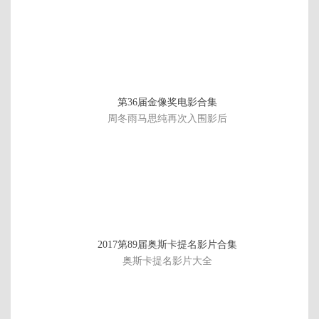
第36届金像奖电影合集
周冬雨马思纯再次入围影后
已
2017第89届奥斯卡提名影片合集
完
奥斯卡提名影片大全
结/
全
07
集