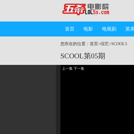
首页
电影
电视剧
英
您所在的位置：
首页
>
综艺
>
SCOOL
5
SCOOL
第05期
上一集
下一集