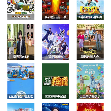
街头小吃摊
喜剧之王·单口季
奇案84的奇趣民宿
郑容和的LP
我是隐藏款
新民族舞大会
ROOM
姐姐家的产地直送
忙忙碌碌寻宝藏
山里来了熊孩子