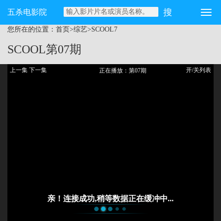
五杀电影院
您所在的位置：
首页
>
综艺
>
SCOOL
7
SCOOL
第07期
上一集
下一集
开/关列表
正在播放：第07期