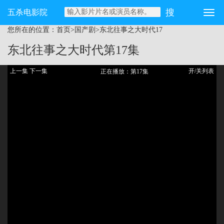
五杀电影院
您所在的位置：
首页
>
国产剧
>
东北往事之大时代
17
东北往事之大时代
第17集
上一集
下一集
开/关列表
正在播放：第17集