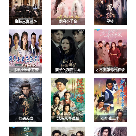
翻转人生2026
侯府小千金
寻铃
那年小米正芬芳
妻子的秘密世界
才不要像你一样谈
恋爱
佳偶天成
洗冤录粤语版
少年张三丰