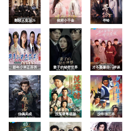
翻转人生2026
侯府小千金
寻铃
那年小米正芬芳
妻子的秘密世界
才不要像你一样谈
恋爱
佳偶天成
洗冤录粤语版
少年张三丰