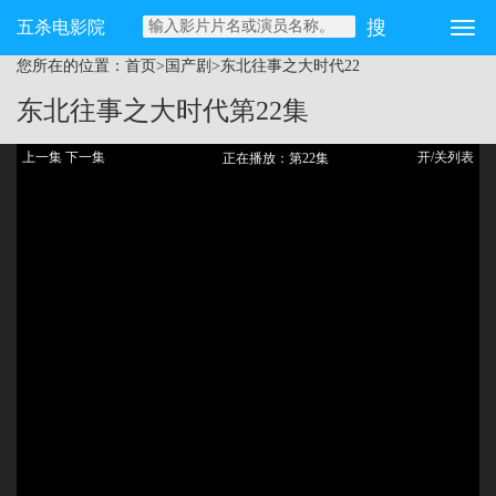
五杀电影院
您所在的位置：
首页
>
国产剧
>
东北往事之大时代
22
东北往事之大时代
第22集
上一集
下一集
开/关列表
正在播放：第22集