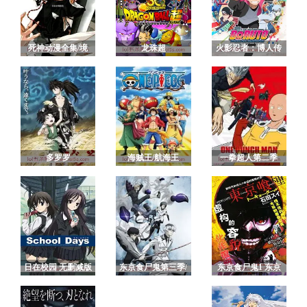
死神动漫全集/境
龙珠超
火影忍者：博人传
界/BLEACH
之次世代继承者
多罗罗
海贼王/航海王
一拳超人第二季
日在校园 无删减版
东京食尸鬼第三季/
东京食尸鬼1 东京
东京喰种：re
喰种第一季