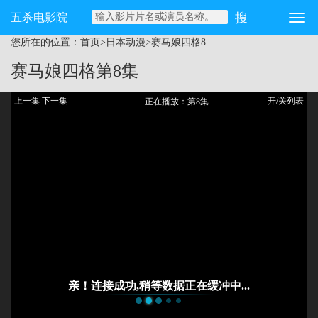
五杀电影院
您所在的位置：
首页
>
日本动漫
>
赛马娘四格
8
赛马娘四格
第8集
上一集
下一集
开/关列表
正在播放：第8集