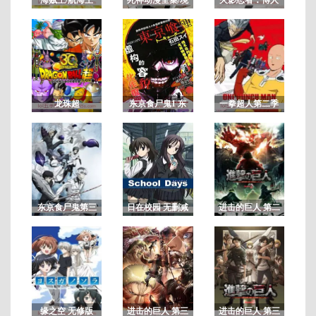
界/BLEACH
传之次世代继承
者
悬
疑/
剧
情/
龙珠超
东京食尸鬼1 东
一拳超人第二季
动
京喰种第一季
画
东京食尸鬼第三
日在校园 无删减
进击的巨人 第二
季/东京喰种：re
版
季
缘之空 无修版
进击的巨人 第三
进击的巨人 第三