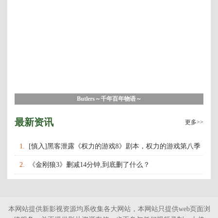
Butlers～千年百年物语～
最新资讯
更多>>
1.
[慎入]黑客泄露《权力的游戏8》剧本，权力的游戏第八季
什么时候上映播出？
2.
《金刚狼3》删减14分钟,到底删了什么？
本网站提供新影视资源均系收集各大网站，本网站只提供web页面浏