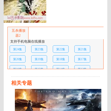
百度网盘：
加载中
简介：
《多罗罗》剧情简介：时为战国。
醍醐之国主景光，在某所寺院的大
五杀播放
堂中，向12尊鬼神像许愿领土繁
器2
荣。作为交换而诞生的景光之后
支持手机电脑在线播放
嗣，身体各处都有所欠缺，被视作
第24集
第23集
第22集
第21集
不祥之子而抛弃到河川之中。时光
流逝，鬼神实现了与景光的约定，
第20集
第19集
第18集
第17集
国家迎来了平安。这样的某天，名
为“多罗罗”的年幼盗贼，与某个男
第16集
第15集
第14集
第13集
人相遇。那是鬼，还是人——两臂
装有刀剑，全身皆为人造的男
第12集
第11集
第10集
第09集
人“百鬼丸”，其无光之瞳紧紧盯着
相关专题
袭来的妖魔。 …
第08集
第07集
第06集
第05集
完
结
第04集
第03集
第02集
第01集