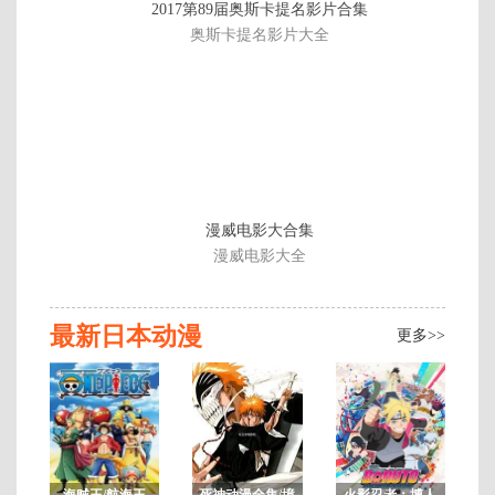
2017第89届奥斯卡提名影片合集
子
奥斯卡提名影片大全
的
篮
球
剧
场
版
2
漫威电影大合集
漫威电影大全
最新日本动漫
更多>>
海贼王/航海王
死神动漫全集/境
火影忍者：博人