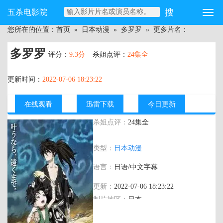
五杀电影院
您所在的位置：
首页
»
日本动漫
»
多罗罗
» 更多片名：
多罗罗
评分：
9.3分
杀姐点评：
24集全
更新时间：
2022-07-06 18:23:22
在线观看
迅雷下载
今日更新
杀姐点评：
24集全
主演：
铃木扩树,铃木梨央,佐佐木睦,内田
类型：
日本动漫
直哉,千叶翔也,大塚明夫,中村千绘,麦人
语言：
日语/中文字幕
更新：
2022-07-06 18:23:22
制片地区：
日本
年代：
2019