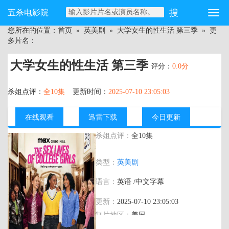
五杀电影院
您所在的位置：
首页
»
英美剧
»
大学女生的性生活 第三季
» 更
多片名：
大学女生的性生活 第三季
评分：
0.0分
杀姐点评：
全10集
更新时间：
2025-07-10 23:05:03
在线观看
迅雷下载
今日更新
杀姐点评：
全10集
主演：
宝琳·查拉梅 阿姆莉特·考尔 阿莉娅·
类型：
英美剧
香奈尔·斯科特 克里斯托弗·迈尔 伊利娅·伊
索雷利·保利诺 雷妮卡·威廉姆斯 梅基·莱柏
语言：
英语 /中文字幕
芮妮·拉普 米切尔·斯莱格特 凯瑞·肯妮 妮
可·沙利文 大卫·韦恩 斯科特·李普曼 斯宾
更新：
2025-07-10 23:05:03
瑟·内维尔 科尔顿·陈 艾丽·艾恩奈兹 瑞秋·
制片地区：
美国
哈里斯 格雷西·劳伦斯 米娅·罗