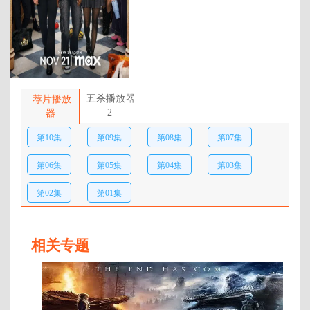
年代：
2024
百度网盘：
加载中
简介：
该剧讲述了四个18岁的大学新
生室友的生活，分别由Pauline
五杀播放器
荐片播放
Chalamet、Amrit Kaur、Alyah
2
器
Chanelle Scott和《贱女孩》的renee
第10集
第09集
第08集
第07集
Rapp饰演。室友们在经历了成年、
大学和新的性生活方式带来的挣扎
第06集
第05集
第04集
第03集
和困难后，形成了深厚的友谊。 …
第02集
第01集
相关专题
全
1
集