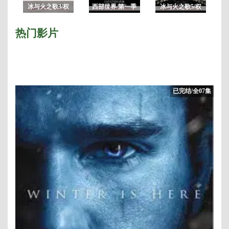
冰与火之歌3/权
西部世界 第一季
冰与火之歌5/权
力的游戏第三季
未删减完整版
力的游戏第五季
热门影片
已完结/全07集
季
8