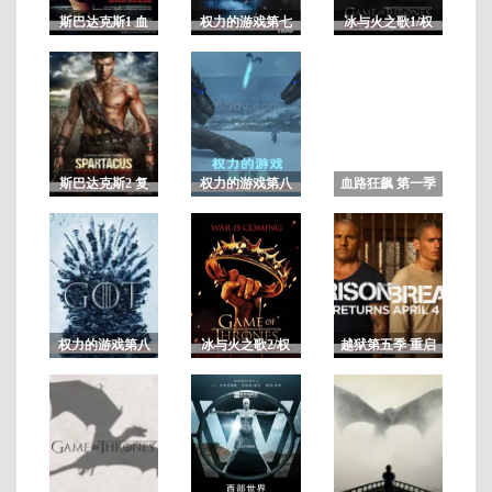
斯巴达克斯1 血
权力的游戏第七
冰与火之歌1/权
与沙第一季 未删
季/冰与火之歌7
力的游戏第一季
减
已
完
结/
共
斯巴达克斯2 复
权力的游戏第八
血路狂飙 第一季
1
6
仇 第二季 未删
季/冰与火之歌8
集
减
权力的游戏第八
冰与火之歌2/权
越狱第五季 重启
季未删减版/冰与
力的游戏第二季
剧
火之歌8