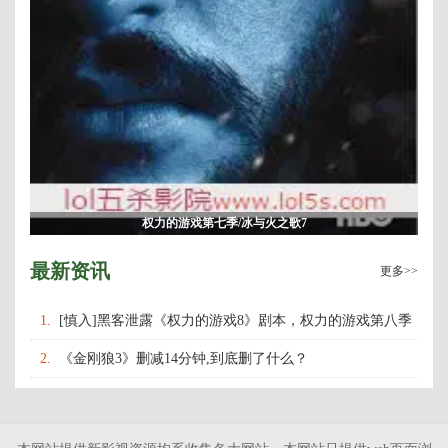
权力的游戏第七季/冰与火之歌7
最新资讯
更多>>
1.
[慎入]黑客泄露《权力的游戏8》剧本，权力的游戏第八季
什么时候上映播出？
2.
《金刚狼3》删减14分钟,到底删了什么？