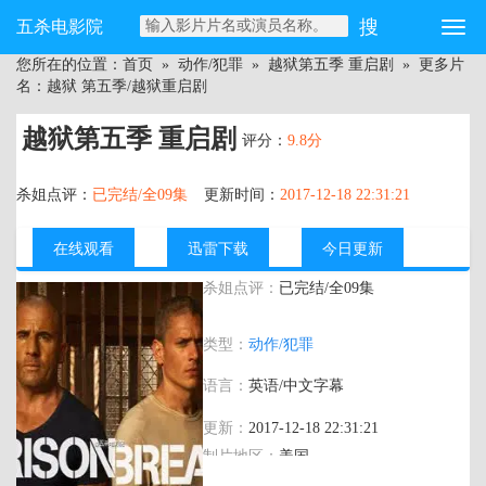
五杀电影院
您所在的位置：
首页
»
动作/犯罪
»
越狱第五季 重启剧
» 更多片
名：越狱 第五季/越狱重启剧
越狱第五季 重启剧
评分：
9.8分
杀姐点评：
已完结/全09集
更新时间：
2017-12-18 22:31:21
在线观看
迅雷下载
今日更新
杀姐点评：
已完结/全09集
主演：
温特沃斯·米勒,多米尼克·珀塞尔,莎
类型：
动作/犯罪
拉·韦恩·卡丽丝,马克·费厄斯坦,罗伯特·克
耐普,洛克蒙·邓巴,阿莫里·诺拉斯科,斯蒂夫
语言：
英语/中文字幕
·莫察基斯,奥古斯图斯·珀如,尹成植,保罗·
安德斯坦,阿金·加齐,因巴尔·拉维,阿明·艾
更新：
2017-12-18 22:31:21
尔·贾迈勒,库努尔·夏尔马
制片地区：
美国