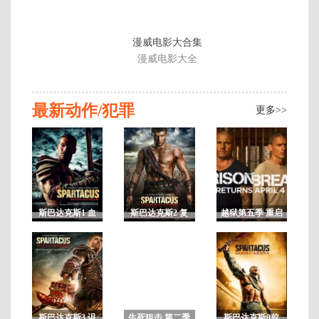
漫威电影大合集
漫威电影大全
最新动作/犯罪
更多>>
斯巴达克斯1 血
斯巴达克斯2 复
越狱第五季 重启
与沙第一季 未删
仇 第二季 未删
剧
A
减
减
更
新
至
第
斯巴达克斯3 诅
生死狙击 第二季
斯巴达克斯0前