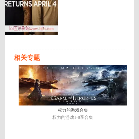
年代：
2017
百度网盘：
加载中
简介：
《越狱》第五季（越狱重启剧）正
式预告曝光！时隔八年终于要来
了！“米帅”温特沃斯·米勒扮演的迈
相关专题
克尔和哥哥林肯即将回归~~《越狱
Prison Break》这部9集的剧集是原
已
剧剧终后几年的故事，FOX并指他
完
们会有合理的解释为何主角没有
结/
死，而且除了主角两兄弟外，一些
共
要角也会回归...回归日期北京时间4
月5号，每周三播出，期待~ …
13
集
权力的游戏合集
权力的游戏1-8季合集