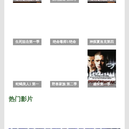
10
咒者之战 第三季
传 :竞技场之神
集
全集
生死狙击第一季
绝命毒师1/绝命
神探夏洛克第四
毒师第一季
季
蛇蝎美人1 第一
野兽家族 第二季
越狱第一季
季
热门影片