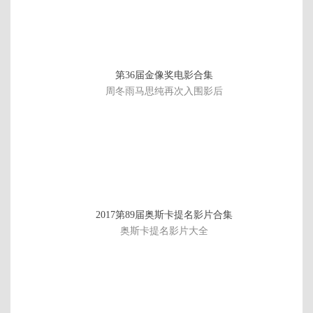
第36届金像奖电影合集
周冬雨马思纯再次入围影后
已
2017第89届奥斯卡提名影片合集
完
奥斯卡提名影片大全
结/
共
1
3
集