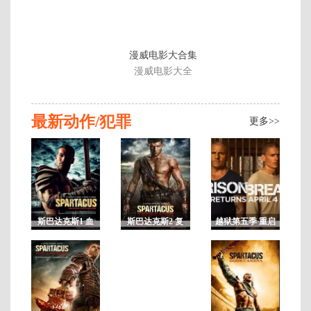
漫威电影大合集
漫威电影大全
最新动作/犯罪
更多>>
斯巴达克斯1 血
斯巴达克斯2 复
越狱第五季 重启
与沙第一季 未删
仇 第二季 未删
剧
A
减
减
更
新
至