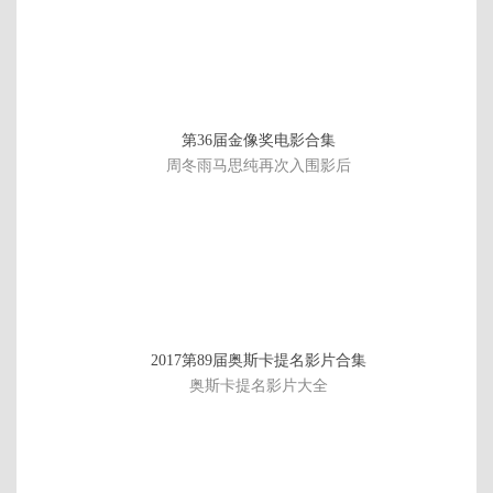
第36届金像奖电影合集
周冬雨马思纯再次入围影后
已
2017第89届奥斯卡提名影片合集
完
奥斯卡提名影片大全
结/
共
1
3
集