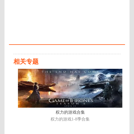
年代：
2017
百度网盘：
加载中
简介：
《神探夏洛克 第四季》是英国广播
公司BBC出品的电视系列剧，该剧
改编自侦探小说《福尔摩斯探案
相关专题
集》，将原著的时间背景从19世纪
搬到了21世纪，但神探活跃的地点
已
依旧是伦敦，Sherlock是一位著名
完
的大侦探，他和他的好友兼得力助
结/
手Watson经历了一宗又一宗离奇的
共
案件，每一个案件看似独立实则都
有联系，两个人每次解决一个案
13
子，就又会出现新的难题和无辜受
集
害的人。《神探夏洛克》第四季将
权力的游戏合集
于2017年1月1日回 …
权力的游戏1-8季合集