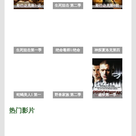
第
斯巴达克斯3 诅
生死狙击 第二季
斯巴达克斯0前
10
咒者之战 第三季
传 :竞技场之神
集
全集
生死狙击第一季
绝命毒师1/绝命
神探夏洛克第四
毒师第一季
季
蛇蝎美人1 第一
野兽家族 第二季
越狱第一季
季
热门影片