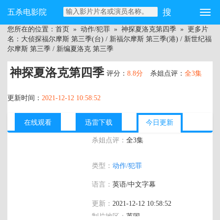
五杀电影院
您所在的位置：
首页
»
动作/犯罪
»
神探夏洛克第四季
» 更多片
名：大侦探福尔摩斯 第三季(台) / 新福尔摩斯 第三季(港) / 新世纪福
尔摩斯 第三季 / 新编夏洛克 第三季
神探夏洛克第四季
评分：
8.8分
杀姐点评：
全3集
更新时间：
2021-12-12 10:58:52
在线观看
迅雷下载
今日更新
杀姐点评：
全3集
主演：
本尼迪克特·康伯巴奇,马丁·弗瑞曼,
类型：
动作/犯罪
鲁珀特·格雷夫斯,马克·加蒂斯,拉娜·普尔
弗,尤娜·斯塔布斯,露·布瑞丽,拉斯·米克尔
语言：
英语/中文字幕
森,阿曼达·阿宾顿,安德鲁·斯科特,琳赛·邓
肯,蒂莫西·卡尔顿,神探夏洛克4
更新：
2021-12-12 10:58:52
制片地区：
英国