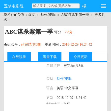
五杀电影院
您所在的位置：
首页
»
动作/犯罪
»
ABC谋杀案第一季
» 更多片
名：
ABC谋杀案第一季
评分：
7.8分
杀姐点评：
已完结/共3集
更新时间：
2018-12-29 16:24:42
在线观看
迅雷下载
今日更新
杀姐点评：
已完结/共3集
主演：
约翰·马尔科维奇,鲁伯特·格林特,安
类型：
动作/犯罪
德鲁·巴肯,埃蒙·法伦,塔拉·菲茨杰拉德,布
朗温·詹姆斯,弗雷娅·梅弗,雪莉·亨德森,凯
语言：
英语/中文字幕
文·麦克纳利,格莱格·费什尔,杰克·法
辛,Karen Westwood,丽丝·麦克伦尼,Anya
更新：
2018-12-29 16:24:42
Chalotra,Eve Austin,克里斯托弗·维利尔
制片地区：
英国
斯,Suzanne Packer,迈克尔·谢弗,Cyril Nri,亨
利·古德曼,Tamzin Griffin,伊恩·皮里,Shane