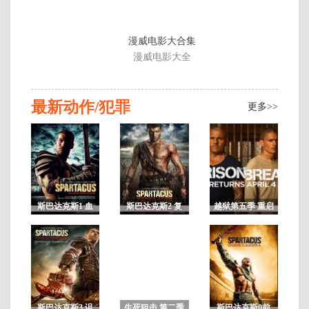
漫威电影大合集
漫威电影大全
最新动作/犯罪
更多>>
斯巴达克斯1 血
斯巴达克斯2 复
越狱第五季 重启
与沙第一季 未删
仇 第二季 未删
剧
A
减
减
更
新
至
第
斯巴达克斯3 诅
生死狙击 第二季
斯巴达克斯0前