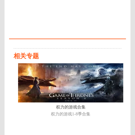
年代：
2018
Att
百度网盘：
加载中
简介：
BBC继续改编阿加莎·克里斯蒂的小
说为剧集，这次是《ABC谋杀案》
(The ABC Murders)，约翰·马尔科
相关专题
维奇饰演大侦探赫尔克里·波洛，鲁
伯特·格林特饰演巡官Crome。6月
已
开拍，共3集。设定在1930年代，
完
英国处于经济大萧条时期，怀疑和
结/
仇恨率日益上升，波洛将面临一个
共
连环杀手“A.B.C. ”的威胁，随着尸
体数不断增加，唯一的线索是每个
13
作案现场的一份“ABC铁路指南”。
集
波洛的调查不断被一个 …
权力的游戏合集
权力的游戏1-8季合集