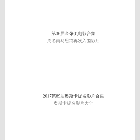
第36届金像奖电影合集
周冬雨马思纯再次入围影后
已
2017第89届奥斯卡提名影片合集
完
奥斯卡提名影片大全
结/
共
1
3
集