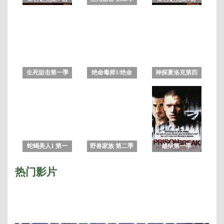
10
咒者之战 第三季
传 :竞技场之神
集
全集
生死狙击第一季
绝命毒师1/绝命
神探夏洛克第四
毒师第一季
季
蛇蝎美人1 第一
野兽家族 第二季
越狱第一季
季
热门影片