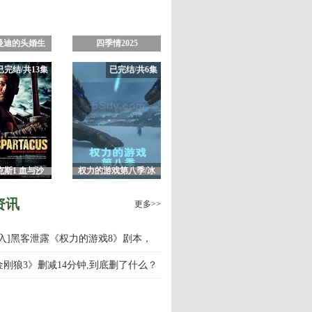
曼迪的头婚生
四季情2025
 第一季
已完结/共13集
已完结/共6集
克斯1 血与沙
权力的游戏第八季/冰
季 未删减
与火之歌8
资讯
更多>>
慎入]黑客泄露《权力的游戏8》剧本，
游戏第八季什么时候上映播出？
金刚狼3》删减14分钟,到底删了什么？