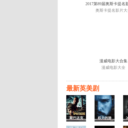
2017第89届奥斯卡提
奥斯卡提名影片大
漫威电影大合集
漫威电影大全
最新英美剧
斯巴达克
权力的游
斯1 血与沙
戏第七季/
歌