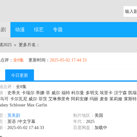
美剧
动漫
综艺
专题
2025
» 更多片名：
姐点评：
全8集
更新时间：
2025-05-02 17:44:33
今日更新
姐点评：
全8集
演：
史蒂夫·卡瑞尔 蒂娜·菲 威尔·福特 科尔曼·多明戈 埃里卡·汉宁森 凯瑞
 马可·卡尔瓦尼 威尔·菲茨 艾琳弗里奇 阿莉安娜·玛丽·麦奎 茱莉娅·莱斯特
dsey Schlosser Max Garfin
型：
英美剧
制片地区：
美国
言：
英语 /中文字幕
年代：
2025
新：
2025-05-02 17:44:33
百度网盘：
加载中