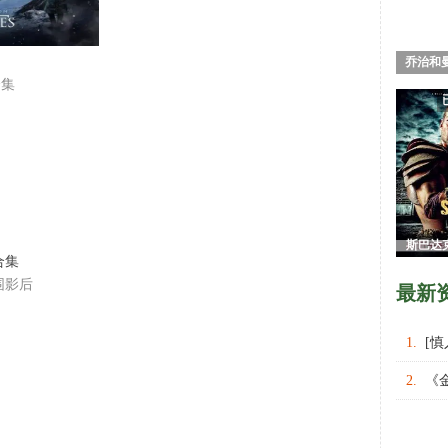
乔治和
合集
活
斯巴达
合集
第一
围影后
最新
1.
[
权力的
2.
《