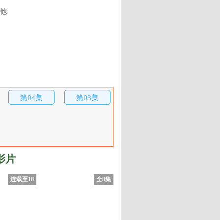
他
第04集
第03集
影片
连载至18
全8集