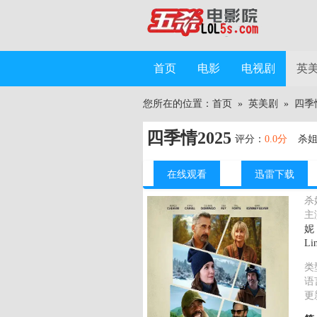
首页
电影
电视剧
英
您所在的位置：
首页
»
英美剧
»
四季情
四季情2025
评分：
0.0分
杀
在线观看
迅雷下载
杀
主
妮
Lin
类
语
更