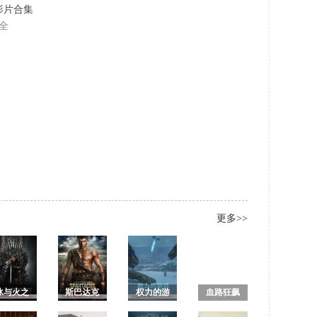
名影片合集
全
更多>>
冰与火之
斯巴达克
权力的游
血路狂飙
1/权力的
斯2 复仇
戏第八季/
第一季