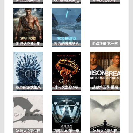
与沙第一季 未删
季/冰与火之歌7
力的游戏第一季
减
全
4
2
集
斯巴达克斯2 复
权力的游戏第八
血路狂飙 第一季
仇 第二季 未删
季/冰与火之歌8
减
权力的游戏第八
冰与火之歌2/权
越狱第五季 重启
季未删减版/冰与
力的游戏第二季
剧
火之歌8
冰与火之歌3/权
西部世界 第一季
冰与火之歌5/权