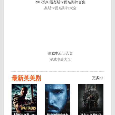
2017第89届奥斯卡提名影片合集
载
奥斯卡提名影片大全
至
2
02
漫威电影大合集
漫威电影大全
最新英美剧
更多>>
斯巴达克斯1 血
权力的游戏第七
冰与火之歌1/权