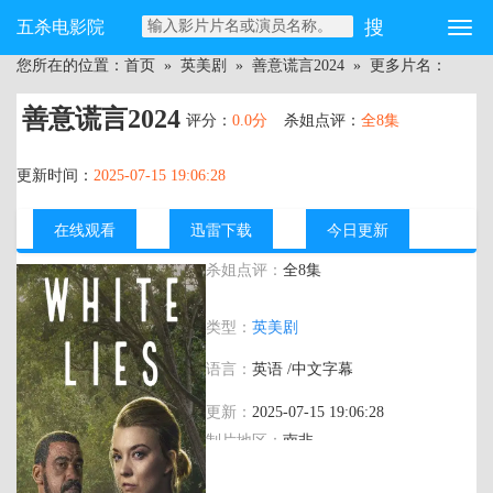
五杀电影院
您所在的位置：
首页
»
英美剧
»
善意谎言2024
» 更多片名：
善意谎言2024
评分：
0.0分
杀姐点评：
全8集
更新时间：
2025-07-15 19:06:28
在线观看
迅雷下载
今日更新
杀姐点评：
全8集
主演：
娜塔莉·多默尔 兰利·柯克伍德 摩根·
类型：
英美剧
桑托 罗伯特·霍布斯
语言：
英语 /中文字幕
更新：
2025-07-15 19:06:28
制片地区：
南非
年代：
2024