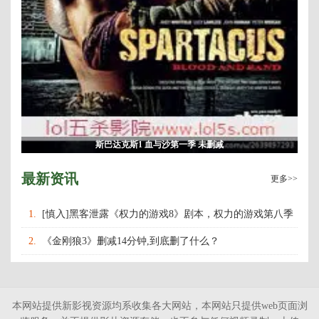
斯巴达克斯1 血与沙第一季 未删减
最新资讯
更多>>
1.
[慎入]黑客泄露《权力的游戏8》剧本，权力的游戏第八季
什么时候上映播出？
2.
《金刚狼3》删减14分钟,到底删了什么？
本网站提供新影视资源均系收集各大网站，本网站只提供web页面浏