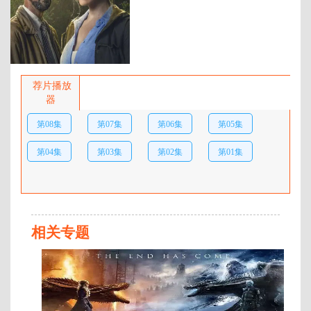
百度网盘：
加载中
简介：
《白色谎言》被描述为“对种
族与特权、不平等与身份认同的迫
荐片播放
切探索”。 故事背景设定在开
器
普敦富人区毕晓普斯科特，讲述调
第08集
第07集
第06集
第05集
查记者艾迪·汉森（多默尔饰）被卷
入这座城市风景如画的美景之下的
第04集
第03集
第02集
第01集
丑陋阴暗面，并被拖入动荡的过
去。她关系疏远的哥哥在其豪宅中
被谋杀后，哥哥的十几岁的孩子成
为主要嫌疑人，她的世界因此陷入
更深的混乱。在调查过程中，艾迪
发现自己与资深侦探福蒂&midd …
相关专题
全
8
集