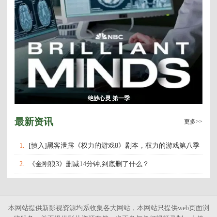
绝妙心灵 第一季
最新资讯
更多>>
1.
[慎入]黑客泄露《权力的游戏8》剧本，权力的游戏第八季
什么时候上映播出？
2.
《金刚狼3》删减14分钟,到底删了什么？
本网站提供新影视资源均系收集各大网站，本网站只提供web页面浏