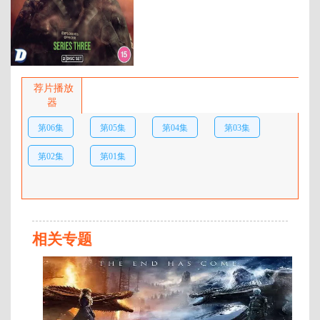
百度网盘：
加载中
简介：
新的威胁，致命的仇杀。 …
荐片播放
器
第06集
第05集
第04集
第03集
第02集
第01集
相关专题
全
4
集