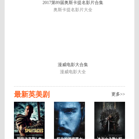
2017第89届奥斯卡提名影片合集
3
奥斯卡提名影片大全
集
2
漫威电影大合集
漫威电影大全
最新英美剧
更多>>
斯巴达克斯1 血
权力的游戏第七
冰与火之歌1/权