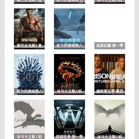
与沙第一季 未删
季/冰与火之歌7
力的游戏第一季
减
·
全
6
·
集
斯巴达克斯2 复
权力的游戏第八
血路狂飙 第一季
仇 第二季 未删
季/冰与火之歌8
减
权力的游戏第八
冰与火之歌2/权
越狱第五季 重启
季未删减版/冰与
力的游戏第二季
剧
火之歌8
冰与火之歌3/权
西部世界 第一季
冰与火之歌5/权