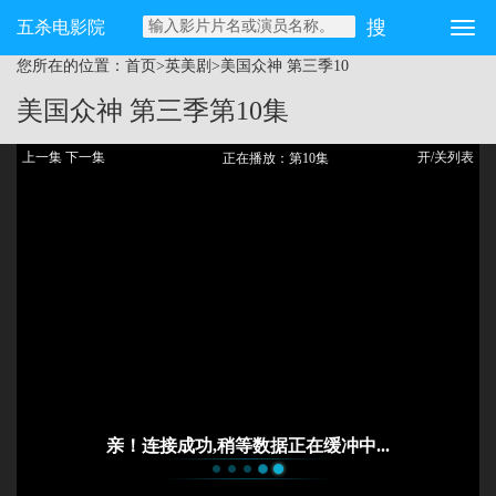
五杀电影院
您所在的位置：
首页
>
英美剧
>
美国众神 第三季
10
美国众神 第三季
第10集
上一集
下一集
开/关列表
正在播放：第10集