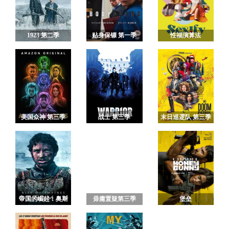
1923 第二季
贴身保镖 第一季
性福演算法
美国众神 第三季
战士 第三季
末日巡逻队 第三季
帝国的崛起：奥斯
毋庸置疑第三季
堡垒
曼 第一季