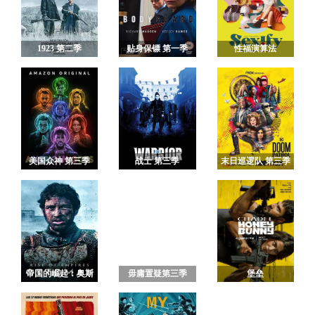
1923 第二季
贴身保镖 第一季
性福演算法
美国众神 第三季
战士 第三季
末日巡逻队 第三季
帝国的崛起：奥斯
毋庸置疑第三季
堡垒
曼 第一季