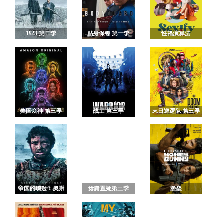
1923 第二季
贴身保镖 第一季
性福演算法
美国众神 第三季
战士 第三季
末日巡逻队 第三季
帝国的崛起：奥斯
毋庸置疑第三季
堡垒
曼 第一季