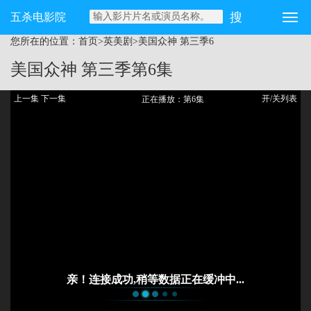
五杀电影院
您所在的位置：
首页
>
英美剧
>
美国众神 第三季
6
美国众神 第三季
第6集
上一集
下一集
开/关列表
正在播放：第6集