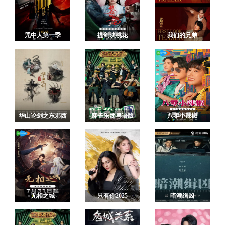
咒中人第一季
提剑映桃花
我们的兄弟
华山论剑之东邪西
麻雀乐团粤语版
八零小辣椒
毒
无相之城
只有你2025
暗潮缉凶