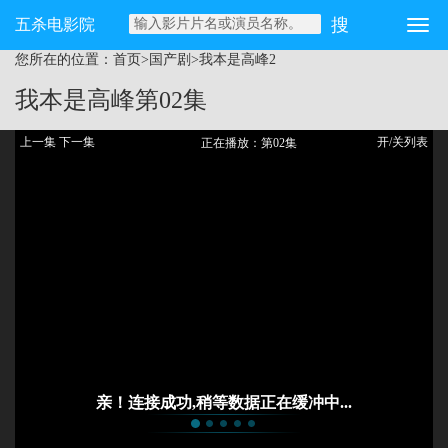
五杀电影院
您所在的位置：
首页
>
国产剧
>
我本是高峰
2
我本是高峰
第02集
上一集
下一集
开/关列表
正在播放：第02集