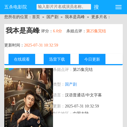
五杀电影院
您所在的位置：
首页
»
国产剧
»
我本是高峰
» 更多片名：
我本是高峰
评分：
6.0分
杀姐点评：
第25集完结
更新时间：
2025-07-31 10:32:59
在线观看
迅雷下载
今日更新
杀姐点评：
第25集完结
主演：
关芯,金贤正,徐媛媛,吕晋源
类型：
国产剧
语言：
汉语普通话/中文字幕
更新：
2025-07-31 10:32:59
制片地区：
中国大陆
年代：
2025