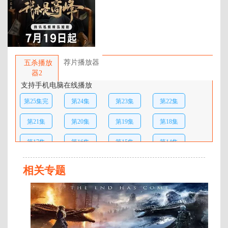
百度网盘：
加载中
简介：
顶级财团掌门高峰（金贤正 饰）隐
退当外卖员，被女总裁苏清颜（关
荐片播放器
五杀播放
芯 饰）雇作假老公，却不知他正是
器2
自己要求其假扮的君盛老板。两人
支持手机电脑在线播放
契约结婚，高峰暗中用真实能力帮
第25集完
第24集
第23集
第22集
妻解围，欢喜冤家情愫暗生，苏清
颜也逐渐发现了高峰的真实身
结
第21集
第20集
第19集
第18集
份…… …
第17集
第16集
第15集
第14集
第13集
第12集
第11集
第10集
相关专题
第09集
第08集
第07集
第06集
全
4
第05集
第04集
第03集
第02集
集
第01集