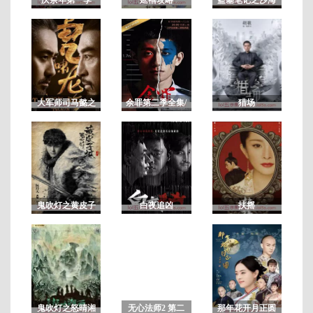
连
载
至
06
大军师司马懿之
余罪第二季全集/
猎场
虎啸龙吟/军师联
余罪电视剧第2
盟2虎啸龙吟
季 未删减版
鬼吹灯之黄皮子
白夜追凶
扶摇
坟
鬼吹灯之怒晴湘
无心法师2 第二
那年花开月正圆