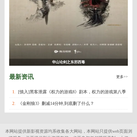
华山论剑之东邪西毒
最新资讯
更多>>
1.
[慎入]黑客泄露《权力的游戏8》剧本，权力的游戏第八季
什么时候上映播出？
2.
《金刚狼3》删减14分钟,到底删了什么？
本网站提供新影视资源均系收集各大网站，本网站只提供web页面浏