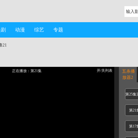
美剧
动漫
综艺
专题
峰
21
开/关列表
正在播放：第21集
五杀播
放器2
第25集
第21
第17