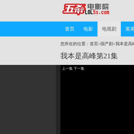
首页
电影
电视剧
英
您所在的位置：
首页
>
国产剧
>
我本是高
我本是高峰
第21集
上一集
下一集